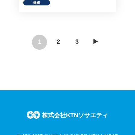
番組
1
2
3
▶︎
株式会社KTNソサエティ