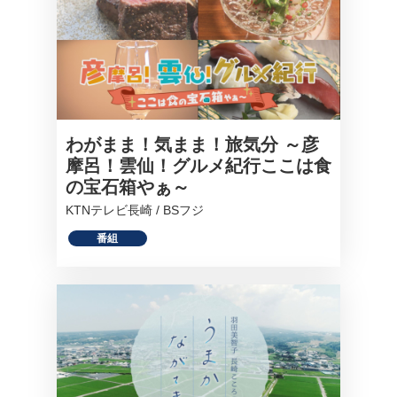
わがまま！気まま！旅気分 ～彦
摩呂！雲仙！グルメ紀行ここは食
の宝石箱やぁ～
KTNテレビ長崎 / BSフジ
番組