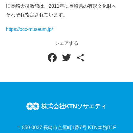
旧長崎大司教館は、2011年に長崎県の有形文化財へ
それぞれ指定されています。
https://occ-museum.jp/
シェアする
F
T
共
a
w
有
c
i
e
t
b
t
株式会社KTNソサエティ
o
e
〒850-0037 長崎市金屋町1番7号 KTN本館B1F
o
r