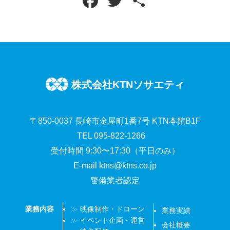
F
T
共
a
w
有
c
i
e
t
b
t
株式会社KTNソサエティ
o
e
〒850-0037 長崎市金屋町1番7号 KTN本館B1F
o
r
TEL 095-822-1266
k
受付時間 9:30〜17:30（平日のみ）
E-mail
ktns@ktns.co.jp
警備業者認定
業務内容
映像制作・ドローン
業務実績
イベント企画・運営
会社概要