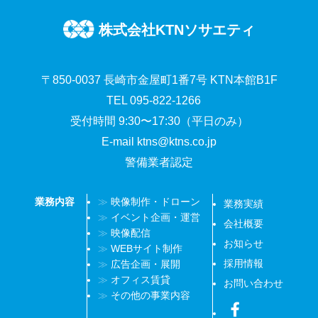
o
r
株式会社KTNソサエティ
k
〒850-0037 長崎市金屋町1番7号 KTN本館B1F
TEL 095-822-1266
受付時間 9:30〜17:30（平日のみ）
E-mail
ktns@ktns.co.jp
警備業者認定
業務内容
映像制作・ドローン
業務実績
イベント企画・運営
会社概要
映像配信
お知らせ
WEBサイト制作
採用情報
広告企画・展開
オフィス賃貸
お問い合わせ
その他の事業内容