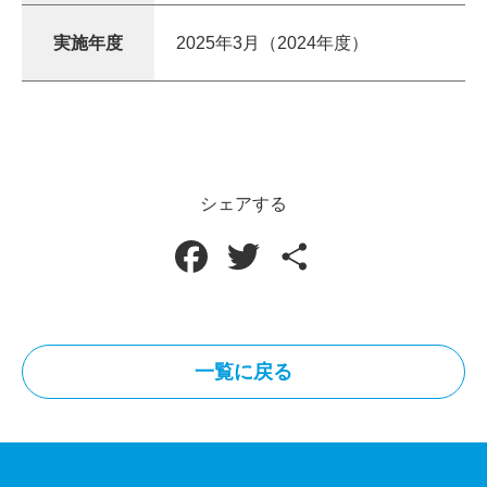
実施年度
2025年3月（2024年度）
シェアする
F
T
共
a
w
有
c
i
一覧に戻る
e
t
b
t
o
e