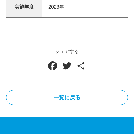
実施年度
2023年
シェアする
F
T
共
a
w
有
c
i
一覧に戻る
e
t
b
t
o
e