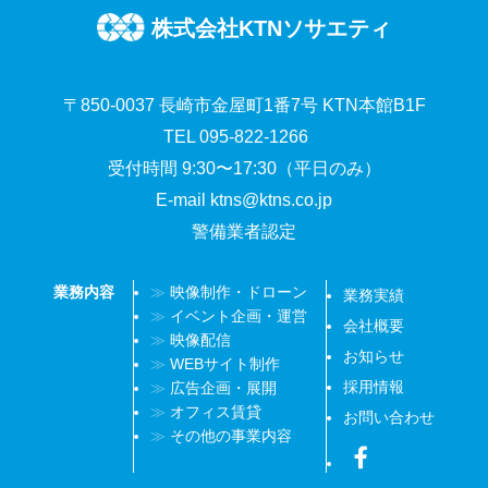
o
r
株式会社KTNソサエティ
k
〒850-0037 長崎市金屋町1番7号 KTN本館B1F
TEL 095-822-1266
受付時間 9:30〜17:30（平日のみ）
E-mail
ktns@ktns.co.jp
警備業者認定
業務内容
映像制作・ドローン
業務実績
イベント企画・運営
会社概要
映像配信
お知らせ
WEBサイト制作
採用情報
広告企画・展開
オフィス賃貸
お問い合わせ
その他の事業内容