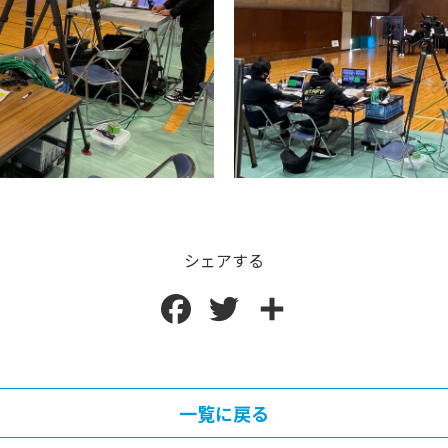
シェアする
F
T
共
a
w
有
c
i
一覧に戻る
e
t