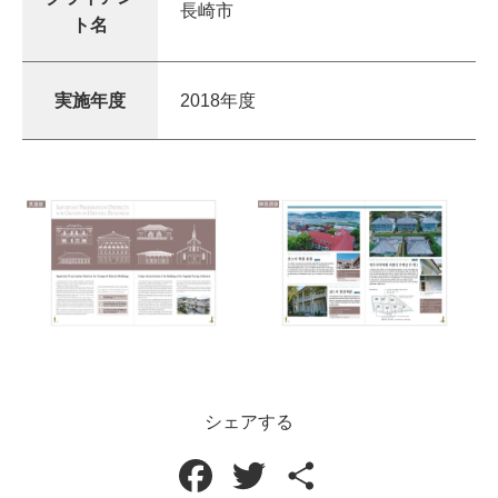
長崎市
ト名
実施年度
2018年度
シェアする
F
T
共