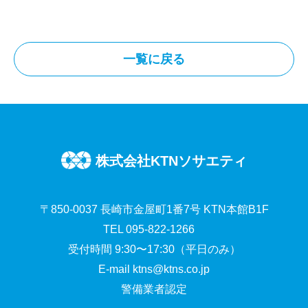
a
w
有
c
i
一覧に戻る
e
t
b
t
o
e
o
r
株式会社KTNソサエティ
k
〒850-0037 長崎市金屋町1番7号 KTN本館B1F
TEL 095-822-1266
受付時間 9:30〜17:30（平日のみ）
E-mail
ktns@ktns.co.jp
警備業者認定