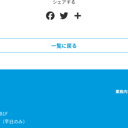
シェアする
F
T
共
a
w
有
c
i
一覧に戻る
e
t
b
t
o
e
o
r
業務内
k
B1F
:30（平日のみ）